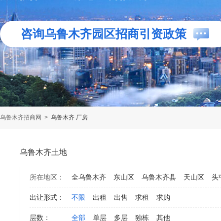
咨询乌鲁木齐园区招商引资政策
乌鲁木齐招商网
>
乌鲁木齐 厂房
乌鲁木齐土地
所在地区：
全乌鲁木齐
东山区
乌鲁木齐县
天山区
头
出让形式：
不限
出租
出售
求租
求购
层数：
全部
单层
多层
独栋
其他