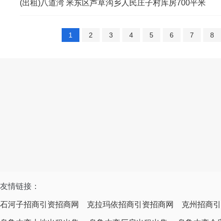
(出租)八道湾 米东区芦草沟乡人民庄子村库房700平米
1
2
3
4
5
6
7
8
友情链接：
石河子招商引资招商网
克拉玛依招商引资招商网
克州招商引