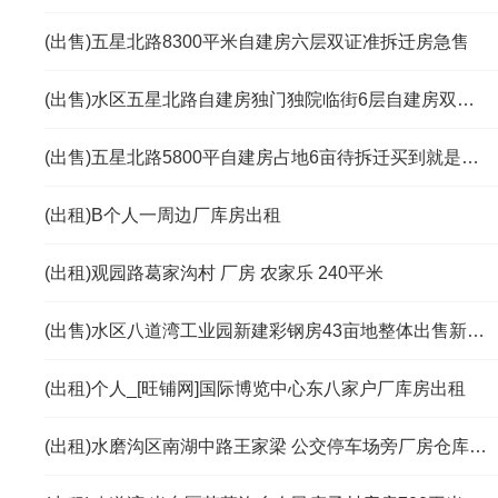
(出售)五星北路8300平米自建房六层双证准拆迁房急售
(出售)水区五星北路自建房独门独院临街6层自建房双证齐全
(出售)五星北路5800平自建房占地6亩待拆迁买到就是赚到
(出租)B个人一周边厂库房出租
(出租)观园路葛家沟村 厂房 农家乐 240平米
(出售)水区八道湾工业园新建彩钢房43亩地整体出售新建厂房
(出租)个人_[旺铺网]国际博览中心东八家户厂库房出租
(出租)水磨沟区南湖中路王家梁 公交停车场旁厂房仓库 480平米