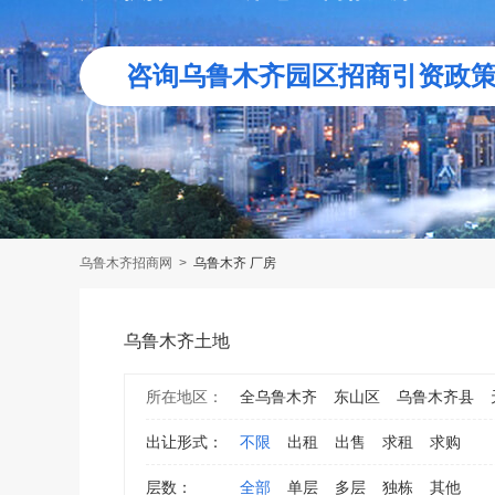
咨询乌鲁木齐园区招商引资政
乌鲁木齐招商网
>
乌鲁木齐 厂房
乌鲁木齐土地
所在地区：
全乌鲁木齐
东山区
乌鲁木齐县
出让形式：
不限
出租
出售
求租
求购
层数：
全部
单层
多层
独栋
其他